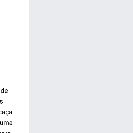
 de
s
 caça
a uma