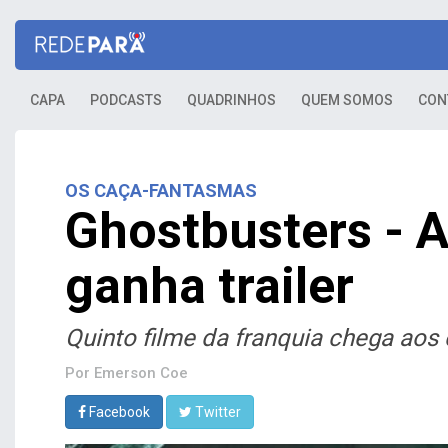
CAPA
PODCASTS
QUADRINHOS
QUEM SOMOS
CON
OS CAÇA-FANTASMAS
Ghostbusters - A
ganha trailer
Quinto filme da franquia chega ao
Por
Emerson Coe
Facebook
Twitter