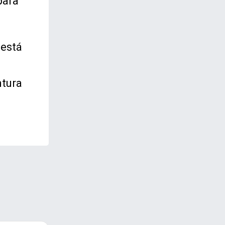
para
 está
ntura