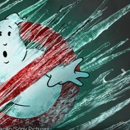
N
ação/Sony Pictures