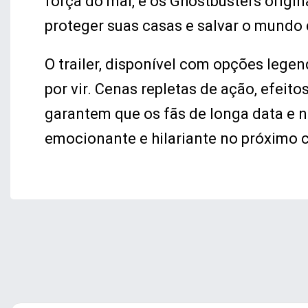
força do mal, e os Ghostbusters origin
proteger suas casas e salvar o mundo
O trailer, disponível com opções lege
por vir. Cenas repletas de ação, efeito
garantem que os fãs de longa data e
emocionante e hilariante no próximo 